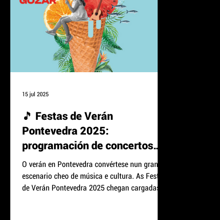
15 jul 2025
🎵 Festas de Verán
Pontevedra 2025:
programación de concertos
para un verán inesquecible
O verán en Pontevedra convértese nun gran
escenario cheo de música e cultura. As Festas
de Verán Pontevedra 2025 chegan cargadas de
concertos para todos os gustos: pop, rock,
jazz, blues, música tradicional, artistas