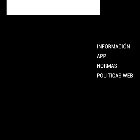
internacionais e grandes festivais. Descubre
aquí os concertos máis destacados que non
podes perder este verán!
INFORMACIÓN
LOCAL
APP
DE MÚSICA
NORMAS
Pontevedra
POLITICAS WEB