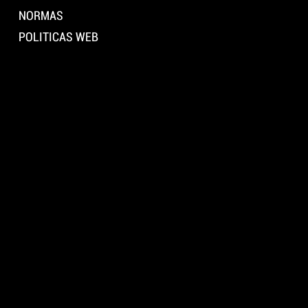
NORMAS
POLITICAS WEB
Instagram
Tiktok
Youtube
CONTACTA
Teléfono: 607 248 208
MAIL: localdemusica@gmail.com
R/ Otero Pedraio, s/n. 36003. Pontevedra (Ao carón de Vialia)
Google maps
street view
VISÍTANOS
Luns a Venres: 16:00 a 22:00
Sábados: 10:00 a 14:00 e 16:00 a 22:00